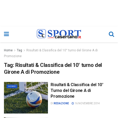
Home
Tag
Risultati & Classifica del 10° turno del Girone A di
Promozione
Tag:
Risultati & Classifica del 10° turno del
Girone A di Promozione
Risultati & Classifica del 10°
HOME
Turno del Girone A di
Promozione
DI
REDAZIONE
16 NOVEMBRE 2014