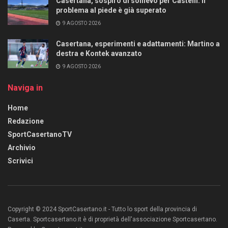
Casertana, sospiro di sollievo per Castelli: il
problema al piede è già superato
9 AGOSTO 2026
Casertana, esperimenti e adattamenti: Martino a
destra e Kontek avanzato
9 AGOSTO 2026
Naviga in
Home
Redazione
SportCasertanoTV
Archivio
Scrivici
Copyright © 2024 SportCasertano.it - Tutto lo sport della provincia di
Caserta. Sportcasertano.it è di proprietà dell'associazione Sportcasertano.