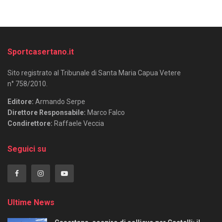
Sportcasertano.it
Sito registrato al Tribunale di Santa Maria Capua Vetere
n° 758/2010.
Editore:
Armando Serpe
Direttore Responsabile:
Marco Falco
Condirettore:
Raffaele Veccia
Seguici su
Ultime News