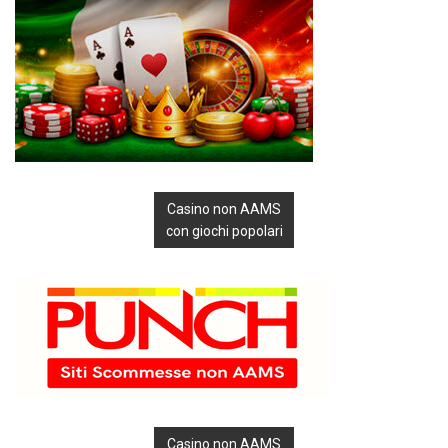
Casino non AAMS
con giochi popolari
Casino non AAMS