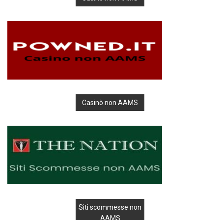
Casinò non AAMS
Siti scommesse non
AAMS