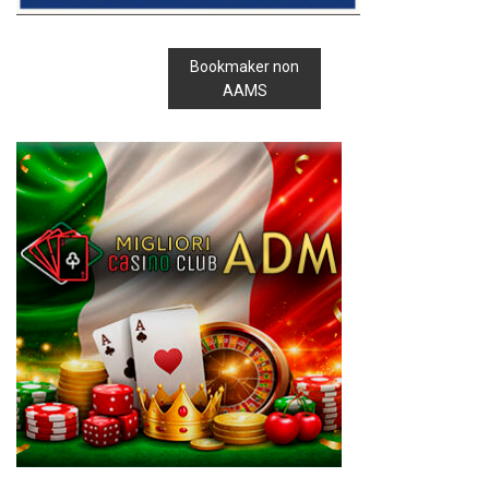
Bookmaker non
AAMS