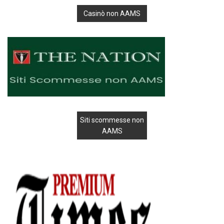
Casinò non AAMS
Siti scommesse non
AAMS