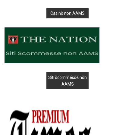
Casinò non AAMS
Siti scommesse non
AAMS