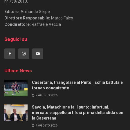
n° 758/2010.
Editore:
Armando Serpe
Direttore Responsabile:
Marco Falco
Condirettore:
Raffaele Veccia
Seguici su
Ultime News
Casertana, triangolare al Pinto: Ischia battuta e
torneo conquistato
7 AGOSTO 2026
Savoia, Matachione fa il punto: infortuni,
mercato e appello ai tifosi prima della sfida con
la Casertana
7 AGOSTO 2026