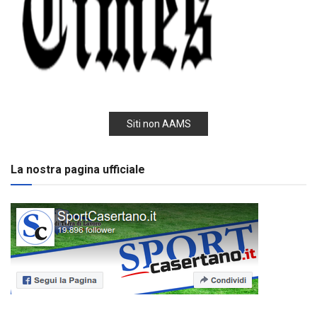
Siti non AAMS
La nostra pagina ufficiale