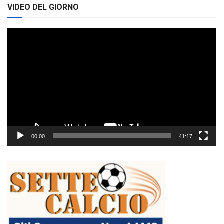
VIDEO DEL GIORNO
Video
Player
00:00
41:17