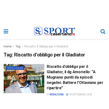
Home
Tag
Riscatto d'obbligo per il Gladiator
Tag:
Riscatto d’obbligo per il Gladiator
Riscatto d’obbligo per il
ECCELLENZA
Gladiator, il dg Amoriello: “A
Mugnano puniti da episodi
negativi. Battere l’Ottaviano per
ripartire”
DI
REDAZIONE
18 SETTEMBRE 2018