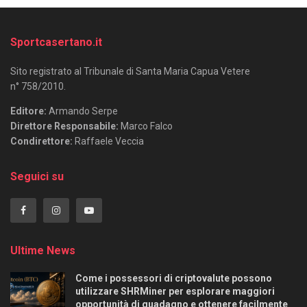
Sportcasertano.it
Sito registrato al Tribunale di Santa Maria Capua Vetere
n° 758/2010.
Editore:
Armando Serpe
Direttore Responsabile:
Marco Falco
Condirettore:
Raffaele Veccia
Seguici su
Ultime News
Come i possessori di criptovalute possono
utilizzare SHRMiner per esplorare maggiori
opportunità di guadagno e ottenere facilmente