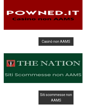
Casinò non AAMS
Siti scommesse non
AAMS