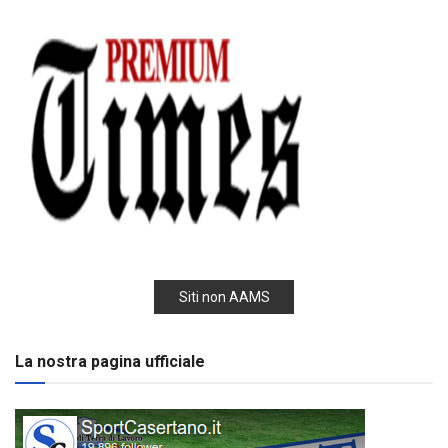
Siti non AAMS
La nostra pagina ufficiale