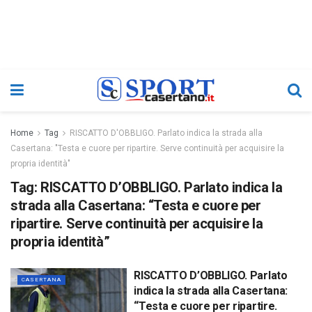
Home
Tag
RISCATTO D'OBBLIGO. Parlato indica la strada alla
Casertana: "Testa e cuore per ripartire. Serve continuità per acquisire la
propria identità"
Tag:
RISCATTO D’OBBLIGO. Parlato indica la
strada alla Casertana: “Testa e cuore per
ripartire. Serve continuità per acquisire la
propria identità”
RISCATTO D’OBBLIGO. Parlato
CASERTANA
indica la strada alla Casertana:
“Testa e cuore per ripartire.