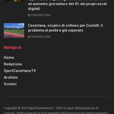
un aumento giornaliero del 4% dei propri asset
digitali
9 AGOSTO 2026
Casertana, sospiro di sollievo per Castelli: il
problema al piede è già superato
9 AGOSTO 2026
Naviga in
Home
Redazione
SportCasertanoTV
Archivio
Scrivici
Copyright © 2024 SportCasertano.it - Tutto lo sport della provincia di
Caserta. Sportcasertano.it è di proprietà dell'associazione Sportcasertano.