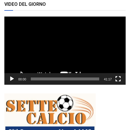
VIDEO DEL GIORNO
Video
Player
00:00
41:17