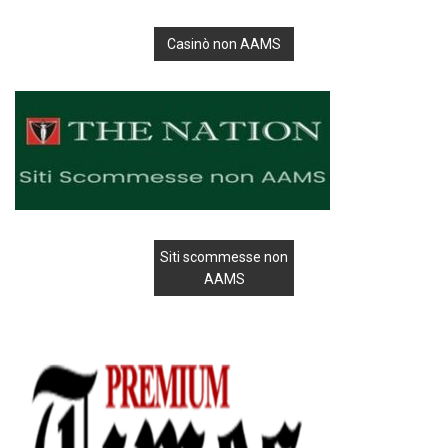
Casinò non AAMS
Siti scommesse non
AAMS