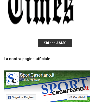
Siti non AAMS
La nostra pagina ufficiale