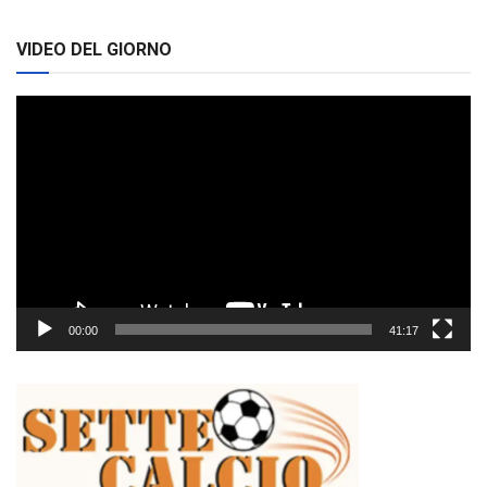
VIDEO DEL GIORNO
Video
Player
00:00
41:17