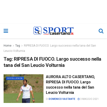
Home
Tag
RIPRESA DI FUOCO. Largo successo nella tana del San
Leucio Volturnia
Tag:
RIPRESA DI FUOCO. Largo successo nella
tana del San Leucio Volturnia
AURORA ALTO CASERTANO,
ECCELLENZA
RIPRESA DI FUOCO. Largo
successo nella tana del San
Leucio Volturnia
DI
DOMENICO VASTANTE
3 MAGGIO 2021