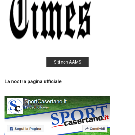
Siti non AAMS
La nostra pagina ufficiale