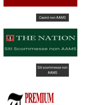
Casinò non AAMS
Siti scommesse non
AAMS