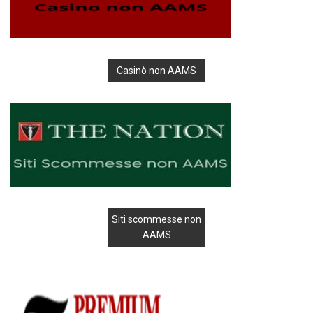
Casinò non AAMS
Siti scommesse non
AAMS