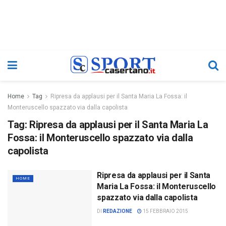
Home
Tag
Ripresa da applausi per il Santa Maria La Fossa: il
Monteruscello spazzato via dalla capolista
Tag:
Ripresa da applausi per il Santa Maria La
Fossa: il Monteruscello spazzato via dalla
capolista
Ripresa da applausi per il Santa
HOME
Maria La Fossa: il Monteruscello
spazzato via dalla capolista
DI
REDAZIONE
15 FEBBRAIO 2015