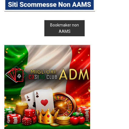
Bookmaker non
AAMS