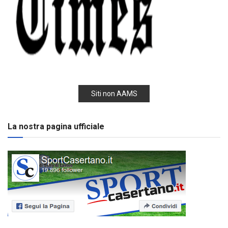
Siti non AAMS
La nostra pagina ufficiale