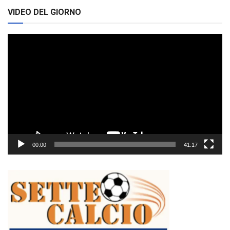
VIDEO DEL GIORNO
Video
Player
00:00
41:17