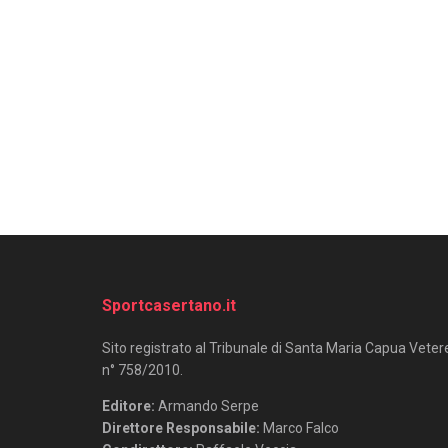
Sportcasertano.it
Sito registrato al Tribunale di Santa Maria Capua Veter
n° 758/2010.
Editore:
Armando Serpe
Direttore Responsabile:
Marco Falco