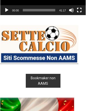
00:00
41:17
Bookmaker non
AAMS