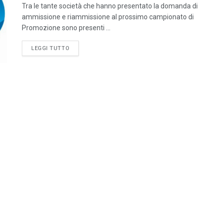
Tra le tante società che hanno presentato la domanda di
ammissione e riammissione al prossimo campionato di
Promozione sono presenti ...
LEGGI TUTTO