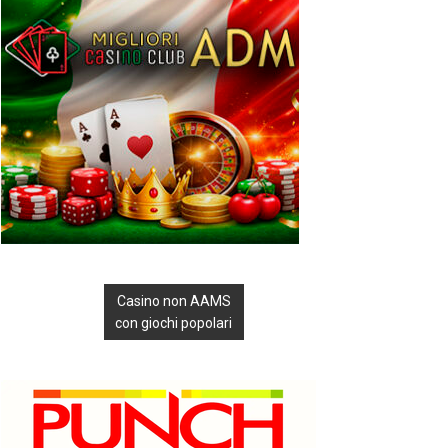
Casino non AAMS
con giochi popolari