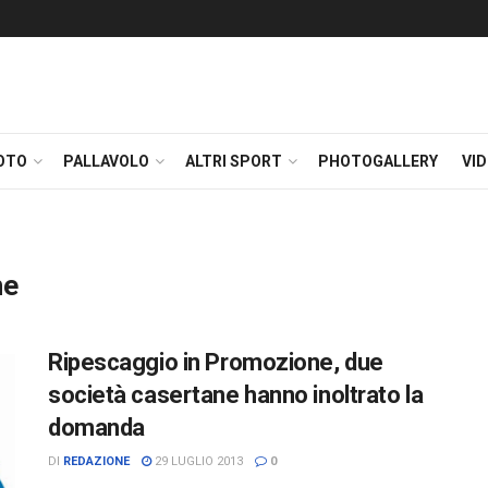
OTO
PALLAVOLO
ALTRI SPORT
PHOTOGALLERY
VI
ne
Ripescaggio in Promozione, due
società casertane hanno inoltrato la
domanda
DI
REDAZIONE
29 LUGLIO 2013
0