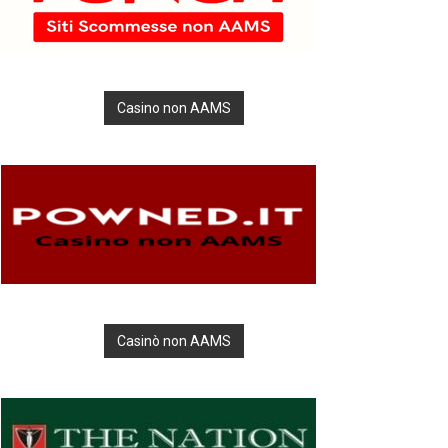
Casino non AAMS
Casinò non AAMS