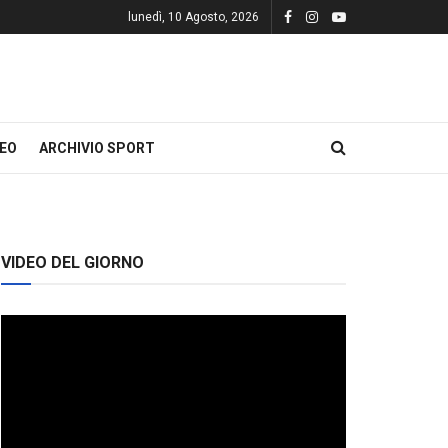
lunedì, 10 Agosto, 2026
DEO
ARCHIVIO SPORT
VIDEO DEL GIORNO
Video
Player