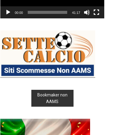
00:00
41:17
Bookmaker non
AAMS