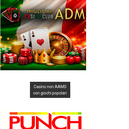
Casino non AAMS
con giochi popolari