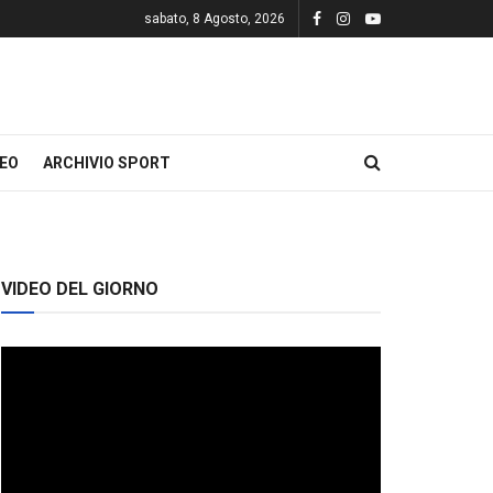
sabato, 8 Agosto, 2026
DEO
ARCHIVIO SPORT
VIDEO DEL GIORNO
Video
Player