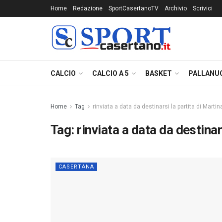
Home
Redazione
SportCasertanoTV
Archivio
Scrivici
CALCIO
CALCIO A 5
BASKET
PALLANU
Home
Tag
rinviata a data da destinarsi la partita di Marti
Tag:
rinviata a data da destinar
CASERTANA