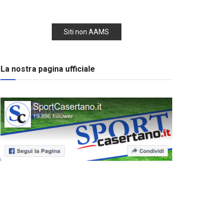
Siti non AAMS
La nostra pagina ufficiale