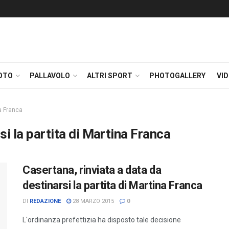
OTO
PALLAVOLO
ALTRI SPORT
PHOTOGALLERY
VI
na Franca
si la partita di Martina Franca
Casertana, rinviata a data da
destinarsi la partita di Martina Franca
DI
REDAZIONE
28 MARZO 2015
0
L'ordinanza prefettizia ha disposto tale decisione