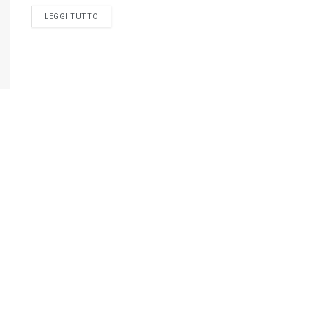
LEGGI TUTTO