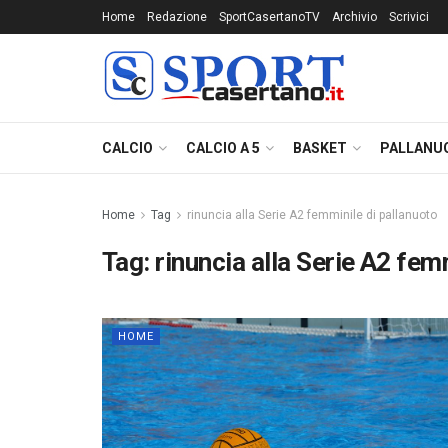
Home
Redazione
SportCasertanoTV
Archivio
Scrivici
CALCIO
CALCIO A 5
BASKET
PALLANU
Home
Tag
rinuncia alla Serie A2 femminile di pallanuoto
Tag:
rinuncia alla Serie A2 fem
HOME