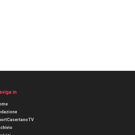
aviga in
ome
edazione
portCasertanoTV
chivio