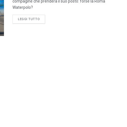
compagine che prenderà il suo posto: forse la Roma
Waterpolo?
LEGGI TUTTO