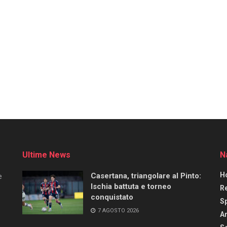
Ultime News
N
H
Casertana, triangolare al Pinto:
e
Ischia battuta e torneo
R
conquistato
S
7 AGOSTO 2026
Ar