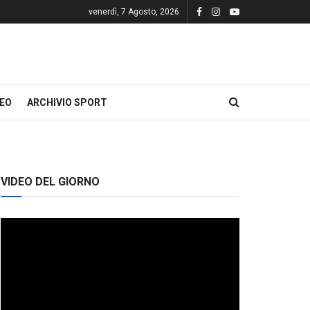
venerdì, 7 Agosto, 2026
DEO
ARCHIVIO SPORT
VIDEO DEL GIORNO
Video
Player