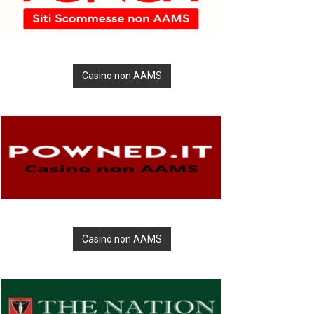
Casino non AAMS
Casinò non AAMS