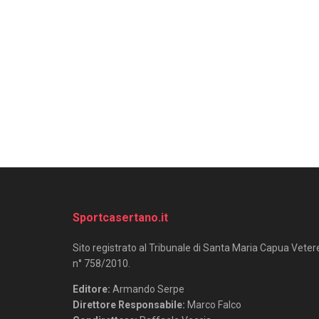
Sportcasertano.it
Sito registrato al Tribunale di Santa Maria Capua Veter
n° 758/2010.
Editore:
Armando Serpe
Direttore Responsabile:
Marco Falco