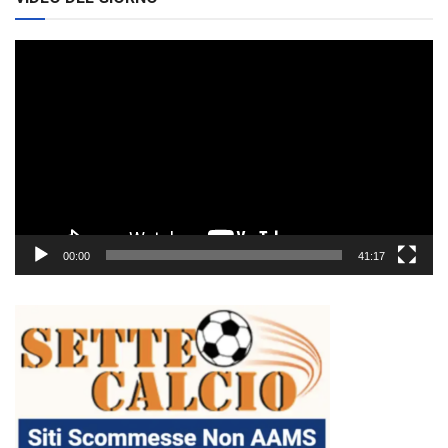
Video
Player
00:00
41:17