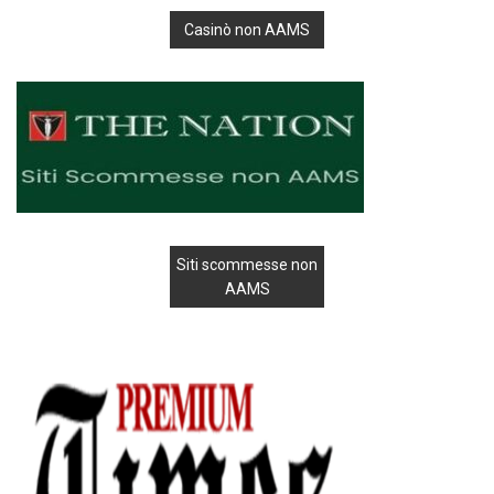
Casinò non AAMS
Siti scommesse non
AAMS