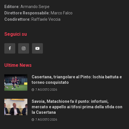
Editore:
Armando Serpe
Direttore Responsabile:
Marco Falco
Condirettore:
Raffaele Veccia
Seguici su
Ultime News
Casertana, triangolare al Pinto: Ischia battuta e
torneo conquistato
7 AGOSTO 2026
Savoia, Matachione fa il punto: infortuni,
mercato e appello ai tifosi prima della sfida con
la Casertana
7 AGOSTO 2026