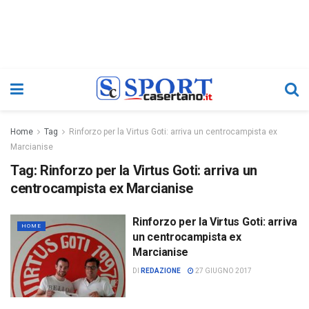
Home
Tag
Rinforzo per la Virtus Goti: arriva un centrocampista ex
Marcianise
Tag:
Rinforzo per la Virtus Goti: arriva un
centrocampista ex Marcianise
Rinforzo per la Virtus Goti: arriva
HOME
un centrocampista ex
Marcianise
DI
REDAZIONE
27 GIUGNO 2017