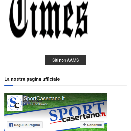
Siti non AAMS
La nostra pagina ufficiale