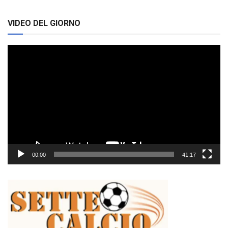
VIDEO DEL GIORNO
Video
Player
00:00
41:17