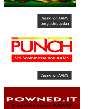
Casino non AAMS
con giochi popolari
Casino non AAMS