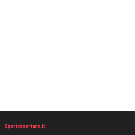
Sportcasertano.it