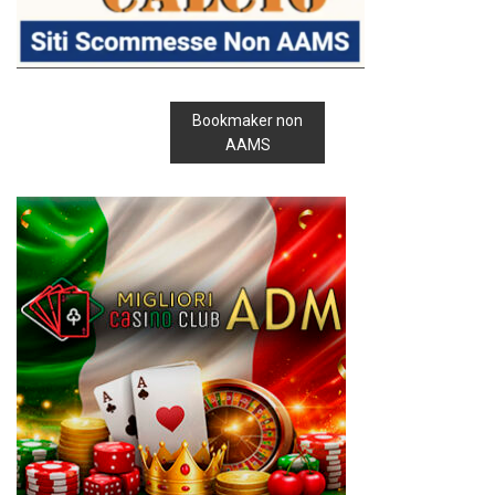
Bookmaker non
AAMS