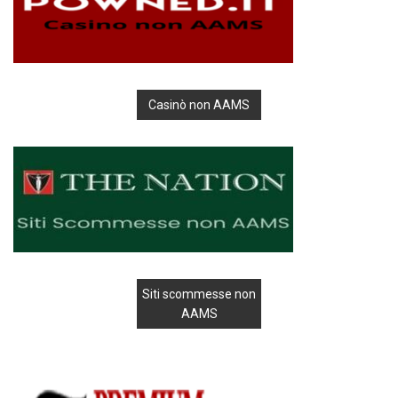
Casinò non AAMS
Siti scommesse non
AAMS