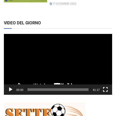
17 DICEMBRE 2020
VIDEO DEL GIORNO
Video
Player
00:00
41:17