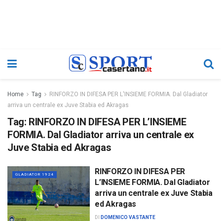
Home
Tag
RINFORZO IN DIFESA PER L'INSIEME FORMIA. Dal Gladiator
arriva un centrale ex Juve Stabia ed Akragas
Tag:
RINFORZO IN DIFESA PER L’INSIEME
FORMIA. Dal Gladiator arriva un centrale ex
Juve Stabia ed Akragas
RINFORZO IN DIFESA PER
GLADIATOR 1924
L’INSIEME FORMIA. Dal Gladiator
arriva un centrale ex Juve Stabia
ed Akragas
DI
DOMENICO VASTANTE