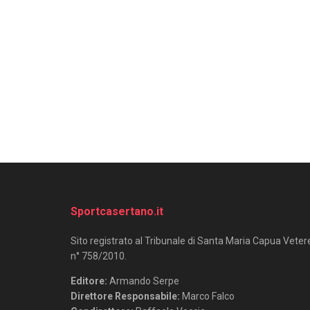
Sportcasertano.it
Sito registrato al Tribunale di Santa Maria Capua Veter
n° 758/2010.
Editore:
Armando Serpe
Direttore Responsabile:
Marco Falco