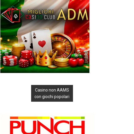
Casino non AAMS
con giochi popolari