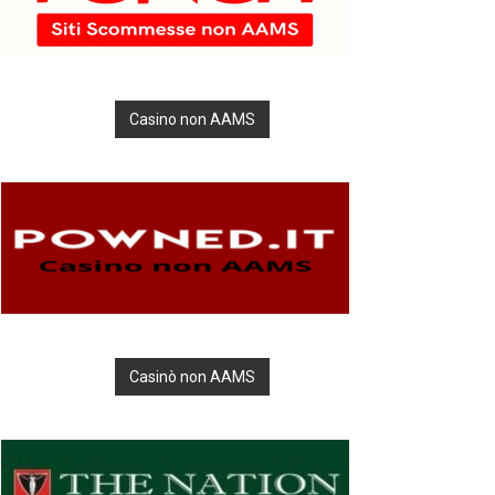
Casino non AAMS
Casinò non AAMS