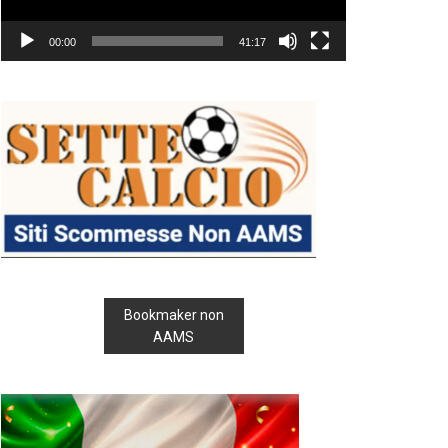
00:00
41:17
Bookmaker non
AAMS