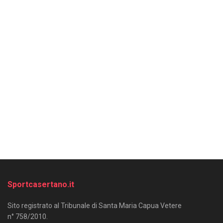
Sportcasertano.it
Sito registrato al Tribunale di Santa Maria Capua Vetere
n° 758/2010.