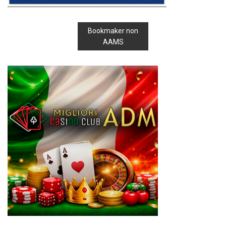
Bookmaker non
AAMS