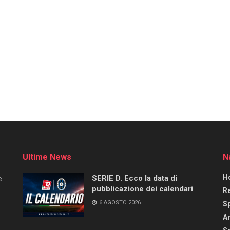
Ultime News
N
H
SERIE D. Ecco la data di
e
pubblicazione dei calendari
R
6 AGOSTO 2026
S
Ar