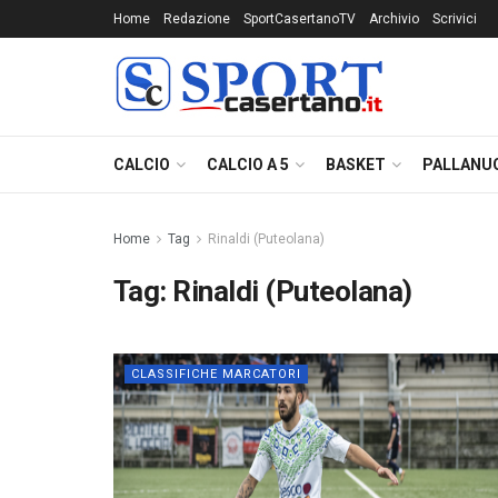
Home
Redazione
SportCasertanoTV
Archivio
Scrivici
CALCIO
CALCIO A 5
BASKET
PALLANU
Home
Tag
Rinaldi (Puteolana)
Tag:
Rinaldi (Puteolana)
CLASSIFICHE MARCATORI