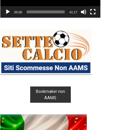
00:00
41:17
Bookmaker non
AAMS