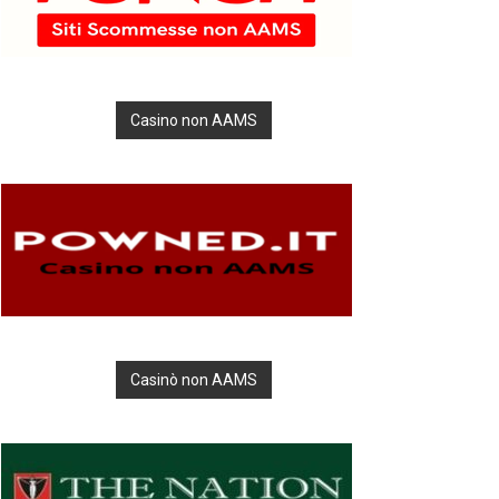
Casino non AAMS
Casinò non AAMS