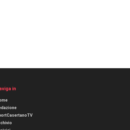
aviga in
ome
edazione
portCasertanoTV
chivio