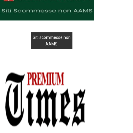
Siti scommesse non
AAMS