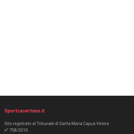
Sportcasertano.it
Sito registrato al Tribunale di Santa Maria Capua Vetere
n° 758/2010.