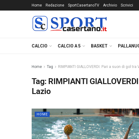
Home
Redazione
SportCasertanoTV
Archivio
Scrivici
CALCIO
CALCIO A 5
BASKET
PALLANU
Home
Tag
RIMPIANTI GIALLOVERDI. Pari a suon di gol tra 
Tag:
RIMPIANTI GIALLOVERDI. Pa
Lazio
HOME