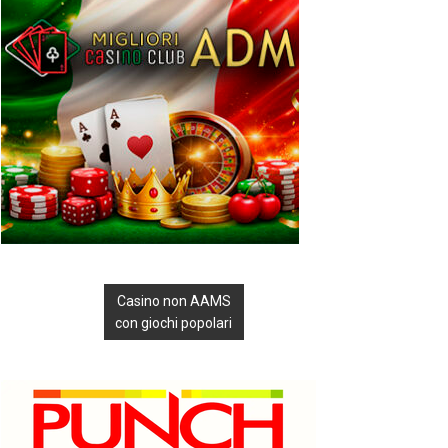
Casino non AAMS
con giochi popolari