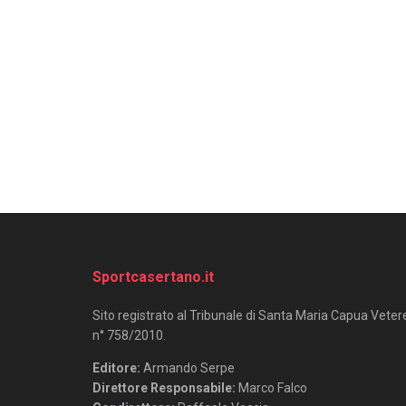
Sportcasertano.it
Sito registrato al Tribunale di Santa Maria Capua Veter
n° 758/2010.
Editore:
Armando Serpe
Direttore Responsabile:
Marco Falco