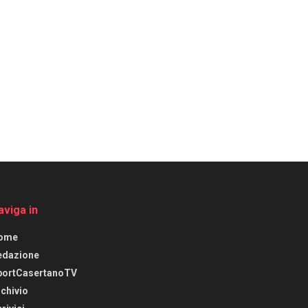
aviga in
ome
edazione
portCasertanoTV
chivio