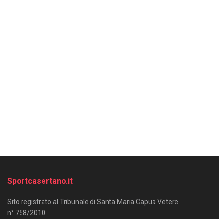
Sportcasertano.it
Sito registrato al Tribunale di Santa Maria Capua Vetere
n° 758/2010.