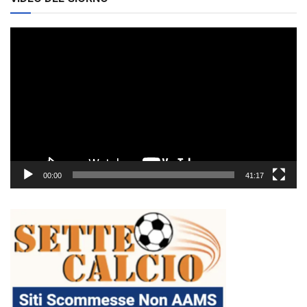
Video
Player
00:00
41:17