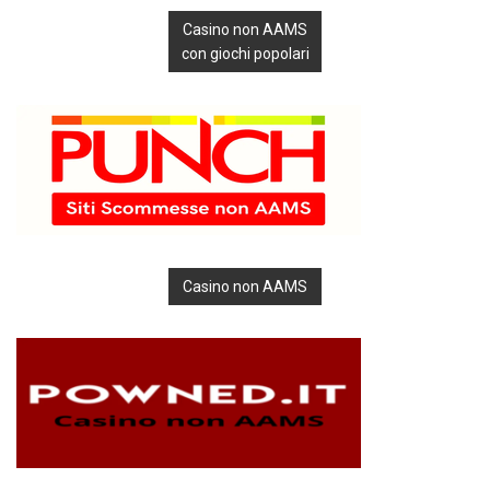
Casino non AAMS
con giochi popolari
Casino non AAMS