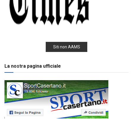
Siti non AAMS
La nostra pagina ufficiale