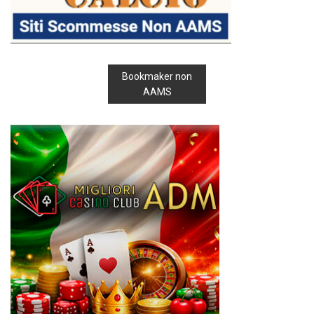
Bookmaker non
AAMS