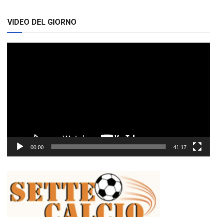
VIDEO DEL GIORNO
Video
Player
00:00
41:17