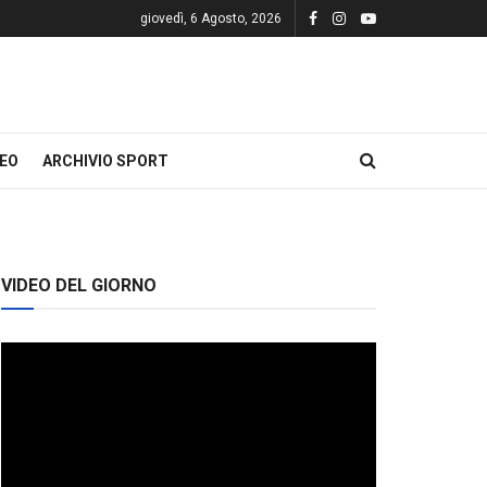
giovedì, 6 Agosto, 2026
DEO
ARCHIVIO SPORT
VIDEO DEL GIORNO
Video
Player