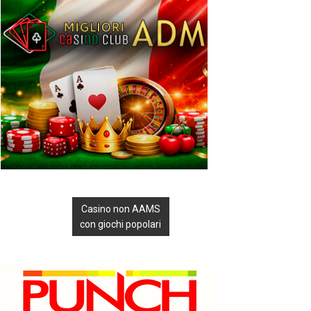
Casino non AAMS
con giochi popolari