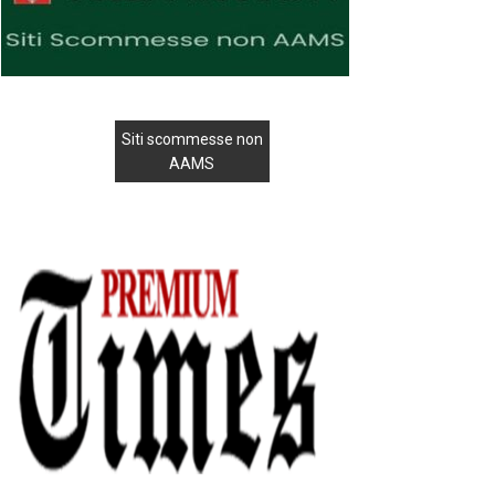
Siti scommesse non
AAMS