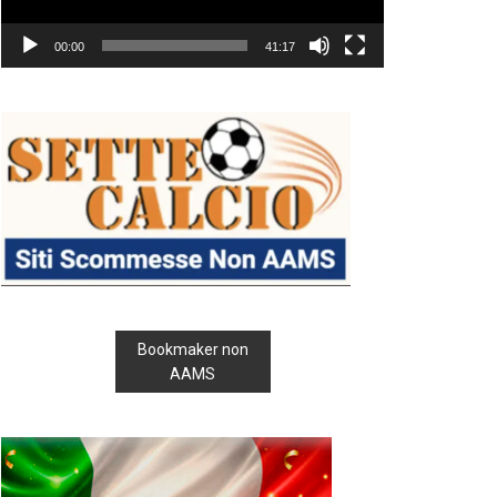
00:00
41:17
Bookmaker non
AAMS