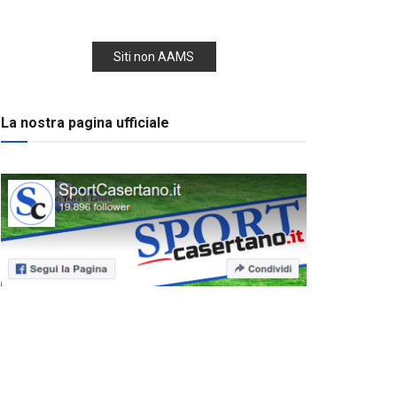
Siti non AAMS
La nostra pagina ufficiale