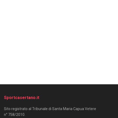
Sportcasertano.it
Sito registrato al Tribunale di Santa Maria Capua Vetere
n° 758/2010.