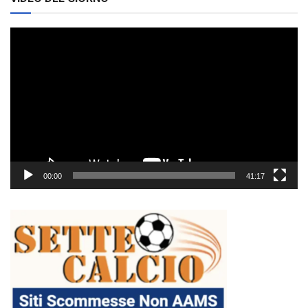
Video
Player
00:00
41:17