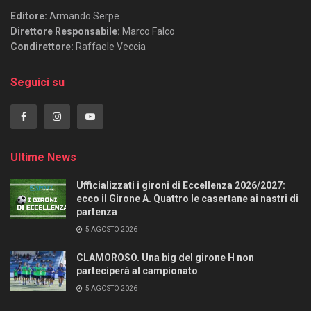
Editore:
Armando Serpe
Direttore Responsabile:
Marco Falco
Condirettore:
Raffaele Veccia
Seguici su
Ultime News
Ufficializzati i gironi di Eccellenza 2026/2027:
ecco il Girone A. Quattro le casertane ai nastri di
partenza
5 AGOSTO 2026
CLAMOROSO. Una big del girone H non
parteciperà al campionato
5 AGOSTO 2026