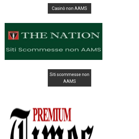
Casinò non AAMS
Siti scommesse non
AAMS