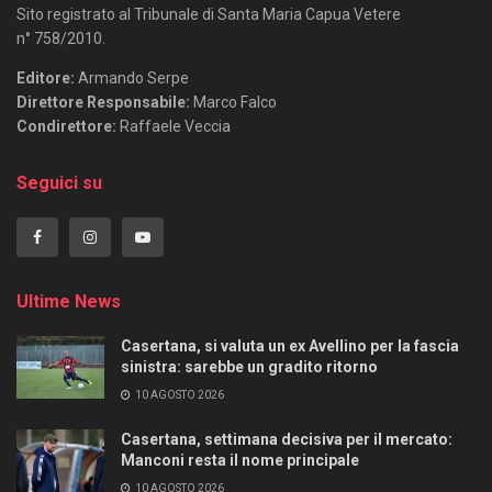
Sito registrato al Tribunale di Santa Maria Capua Vetere
n° 758/2010.
Editore:
Armando Serpe
Direttore Responsabile:
Marco Falco
Condirettore:
Raffaele Veccia
Seguici su
Ultime News
Casertana, si valuta un ex Avellino per la fascia
sinistra: sarebbe un gradito ritorno
10 AGOSTO 2026
Casertana, settimana decisiva per il mercato:
Manconi resta il nome principale
10 AGOSTO 2026