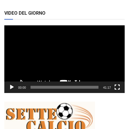
VIDEO DEL GIORNO
Video
Player
00:00
41:17