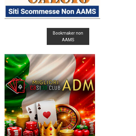
Bookmaker non
AAMS