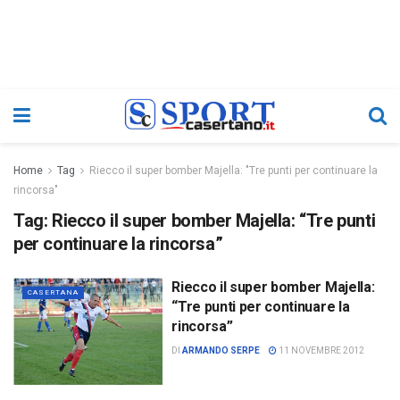
Home
Tag
Riecco il super bomber Majella: "Tre punti per continuare la
rincorsa"
Tag:
Riecco il super bomber Majella: “Tre punti
per continuare la rincorsa”
Riecco il super bomber Majella:
CASERTANA
“Tre punti per continuare la
rincorsa”
DI
ARMANDO SERPE
11 NOVEMBRE 2012