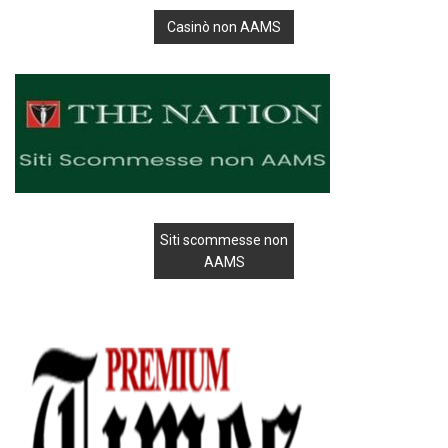
Casinò non AAMS
Siti scommesse non
AAMS