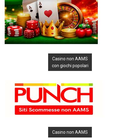
Casino non AAMS
con giochi popolari
Casino non AAMS