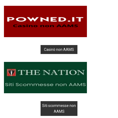
Casinò non AAMS
Siti scommesse non
AAMS