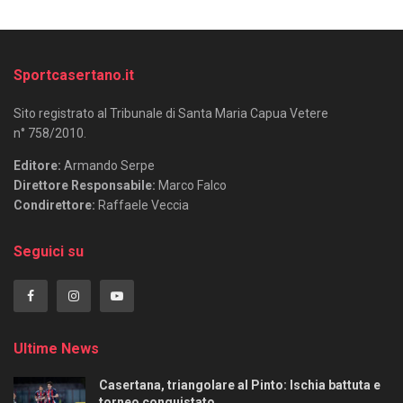
Sportcasertano.it
Sito registrato al Tribunale di Santa Maria Capua Vetere
n° 758/2010.
Editore:
Armando Serpe
Direttore Responsabile:
Marco Falco
Condirettore:
Raffaele Veccia
Seguici su
Ultime News
Casertana, triangolare al Pinto: Ischia battuta e
torneo conquistato