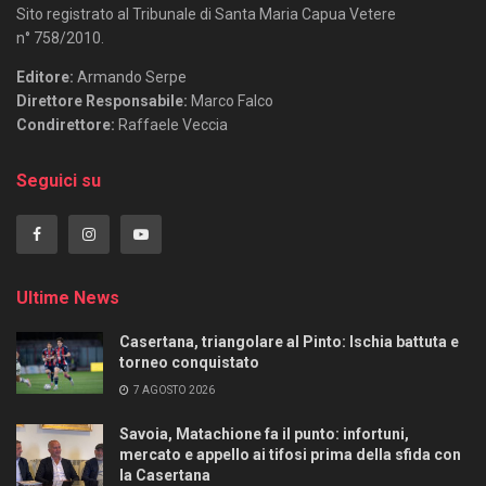
Sito registrato al Tribunale di Santa Maria Capua Vetere
n° 758/2010.
Editore:
Armando Serpe
Direttore Responsabile:
Marco Falco
Condirettore:
Raffaele Veccia
Seguici su
Ultime News
Casertana, triangolare al Pinto: Ischia battuta e
torneo conquistato
7 AGOSTO 2026
Savoia, Matachione fa il punto: infortuni,
mercato e appello ai tifosi prima della sfida con
la Casertana