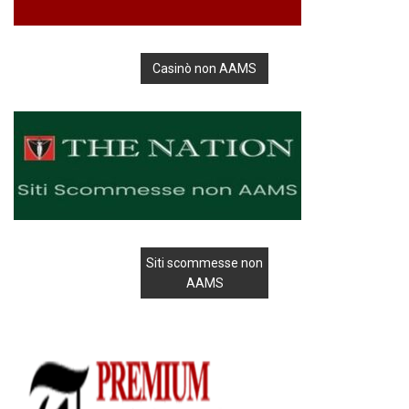
Casinò non AAMS
Siti scommesse non
AAMS