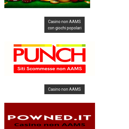
Casino non AAMS
con giochi popolari
Casino non AAMS