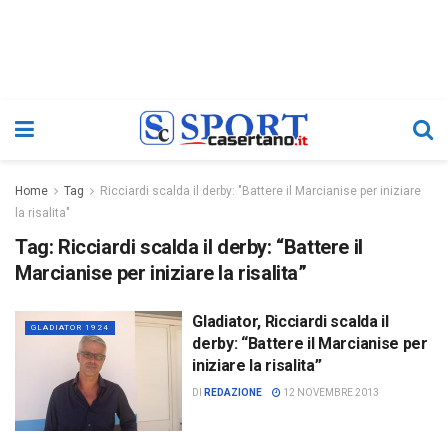
Home
Tag
Ricciardi scalda il derby: "Battere il Marcianise per iniziare
la risalita"
Tag:
Ricciardi scalda il derby: “Battere il
Marcianise per iniziare la risalita”
Gladiator, Ricciardi scalda il
GLADIATOR 1924
derby: “Battere il Marcianise per
iniziare la risalita”
DI
REDAZIONE
12 NOVEMBRE 2013