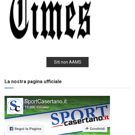
Siti non AAMS
La nostra pagina ufficiale