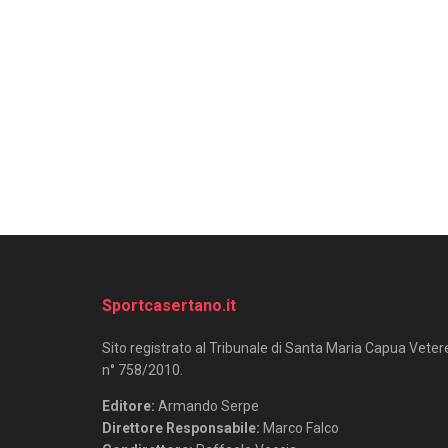
Sportcasertano.it
Sito registrato al Tribunale di Santa Maria Capua Veter
n° 758/2010.
Editore:
Armando Serpe
Direttore Responsabile:
Marco Falco