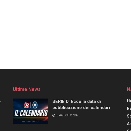
Ultime News
N
H
SERIE D. Ecco la data di
e
pubblicazione dei calendari
R
6 AGOSTO 2026
S
Ar