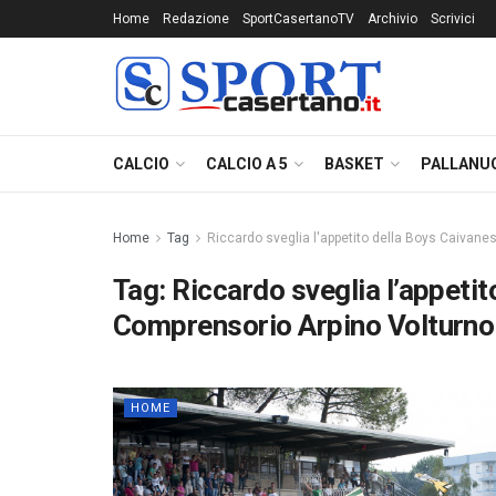
Home
Redazione
SportCasertanoTV
Archivio
Scrivici
CALCIO
CALCIO A 5
BASKET
PALLANU
Home
Tag
Riccardo sveglia l'appetito della Boys Caivane
Tag:
Riccardo sveglia l’appetit
Comprensorio Arpino Volturno 
HOME