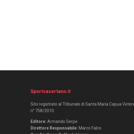
Sportcasertano.it
Sito registrato al Tribunale di Santa Maria Capua Veter
n° 758/2010.
Editore:
Armando Serpe
Direttore Responsabile:
Marco Falco