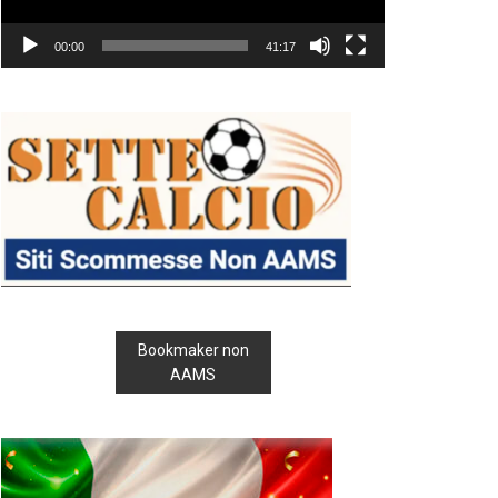
00:00
41:17
Bookmaker non
AAMS