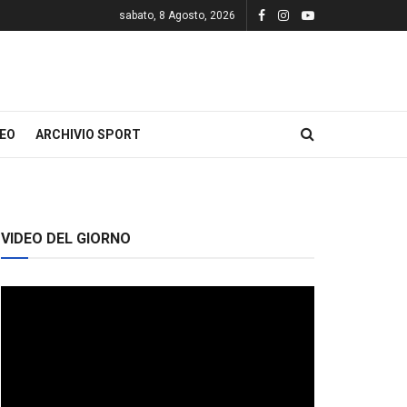
sabato, 8 Agosto, 2026
DEO
ARCHIVIO SPORT
VIDEO DEL GIORNO
Video
Player