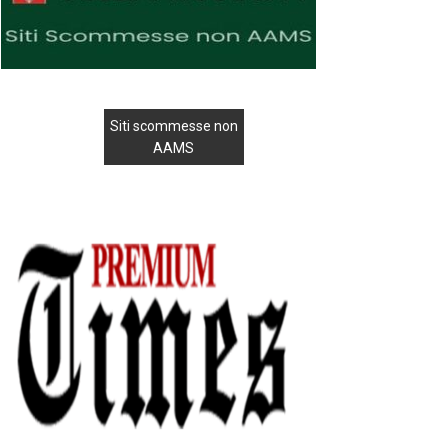
Siti scommesse non
AAMS