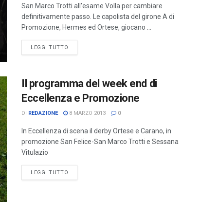
San Marco Trotti all'esame Volla per cambiare
definitivamente passo. Le capolista del girone A di
Promozione, Hermes ed Ortese, giocano ...
LEGGI TUTTO
Il programma del week end di
Eccellenza e Promozione
DI
REDAZIONE
8 MARZO 2013
0
In Eccellenza di scena il derby Ortese e Carano, in
promozione San Felice-San Marco Trotti e Sessana
Vitulazio
LEGGI TUTTO