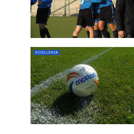
ECCELLENZA