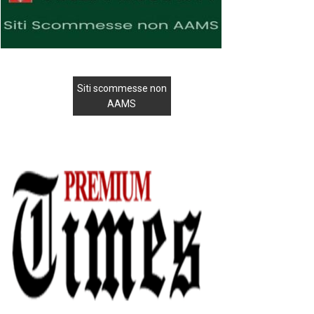
Siti scommesse non
AAMS