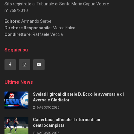
Sito registrato al Tribunale di Santa Maria Capua Vetere
n° 758/2010.
Editore:
Armando Serpe
Direttore Responsabile:
Marco Falco
Condirettore:
Raffaele Veccia
Seguici su
Ultime News
Svelati i gironi di serie D. Ecco le avversarie di
Aversa e Gladiator
6 AGOSTO 2026
Casertana, ufficiale il ritorno di un
centrocampista
6 AGOSTO 2026