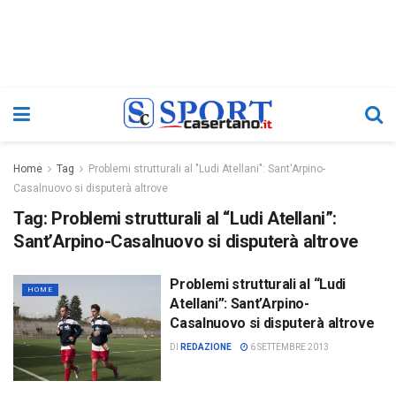
Home
Tag
Problemi strutturali al "Ludi Atellani": Sant'Arpino-
Casalnuovo si disputerà altrove
Tag:
Problemi strutturali al “Ludi Atellani”:
Sant’Arpino-Casalnuovo si disputerà altrove
Problemi strutturali al “Ludi
HOME
Atellani”: Sant’Arpino-
Casalnuovo si disputerà altrove
DI
REDAZIONE
6 SETTEMBRE 2013