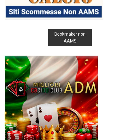
Bookmaker non
AAMS