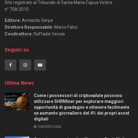
Sito registrato al Tribunale di Santa Maria Capua Vetere
n° 758/2010.
Editore:
Armando Serpe
Direttore Responsabile:
Marco Falco
Condirettore:
Raffaele Veccia
Seguici su
Ultime News
Come i possessori di criptovalute possono
utilizzare SHRMiner per esplorare maggiori
opportunità di guadagno e ottenere facilmente
un aumento giornaliero del 4% dei propri asset
digitali
9 AGOSTO 2026