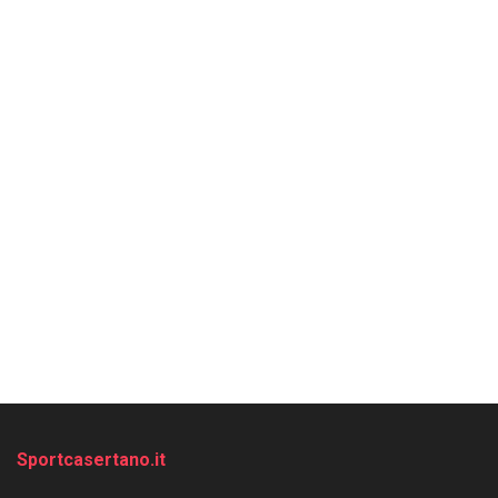
Sportcasertano.it