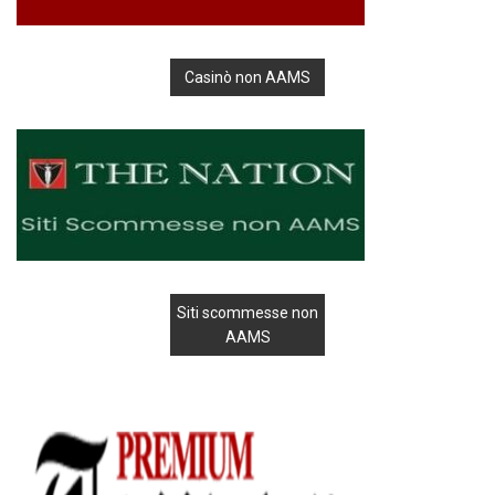
Casinò non AAMS
Siti scommesse non
AAMS