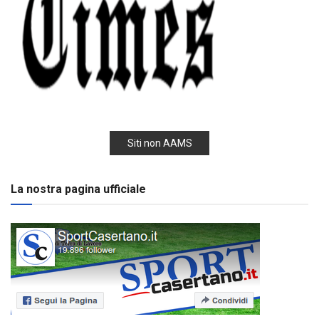
Siti non AAMS
La nostra pagina ufficiale