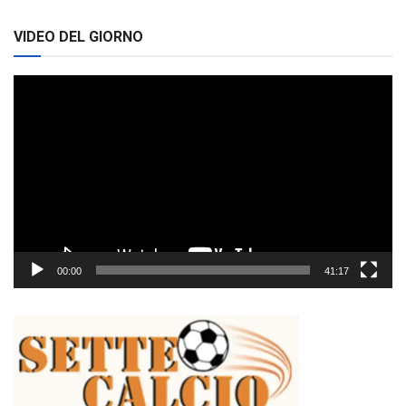
VIDEO DEL GIORNO
Video
Player
00:00
41:17