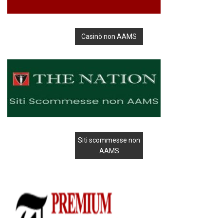
Casinò non AAMS
Siti scommesse non
AAMS