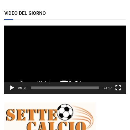
VIDEO DEL GIORNO
Video
Player
00:00
41:17