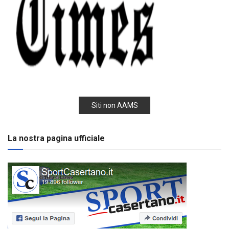
Siti non AAMS
La nostra pagina ufficiale