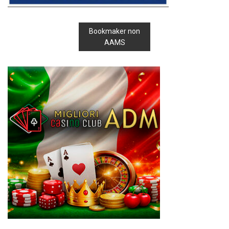
Bookmaker non
AAMS