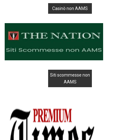
Casinò non AAMS
Siti scommesse non
AAMS