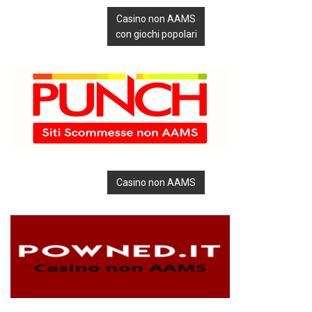
Casino non AAMS
con giochi popolari
Casino non AAMS