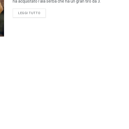
ha acquistato l'ala serba che ha un gran tiro da 3.
LEGGI TUTTO