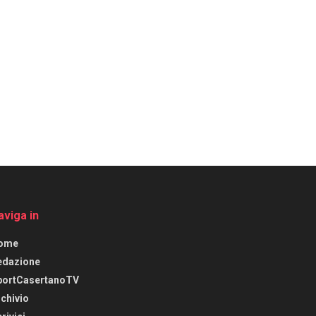
aviga in
ome
edazione
portCasertanoTV
chivio