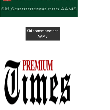
Siti scommesse non
AAMS