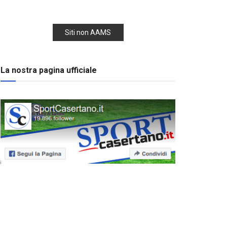
Siti non AAMS
La nostra pagina ufficiale