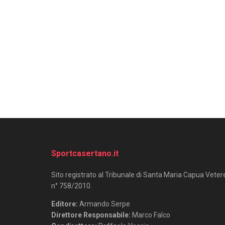
Sportcasertano.it
Sito registrato al Tribunale di Santa Maria Capua Veter
n° 758/2010.
Editore:
Armando Serpe
Direttore Responsabile:
Marco Falco