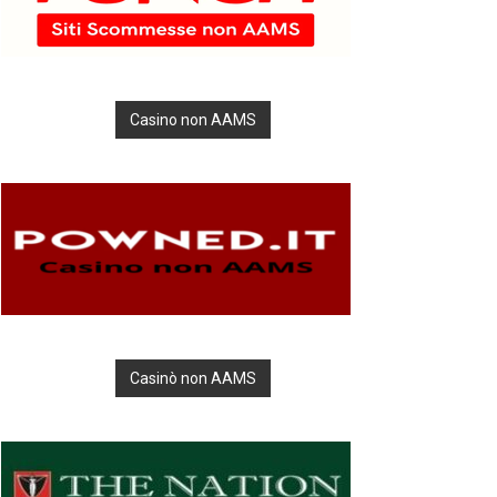
Casino non AAMS
Casinò non AAMS