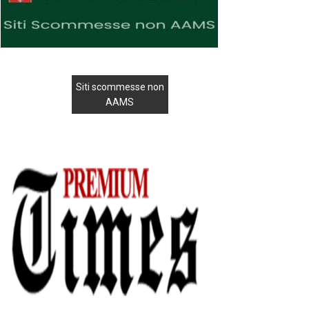
Siti scommesse non
AAMS