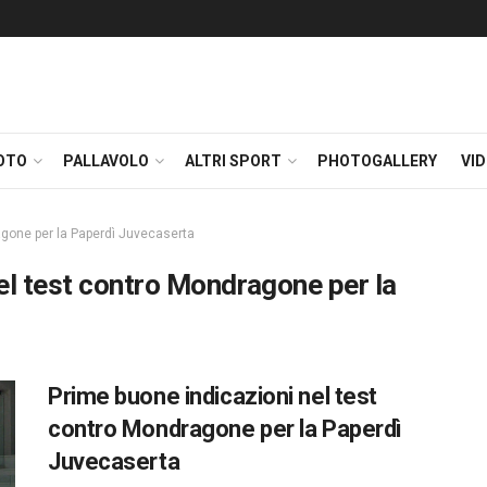
OTO
PALLAVOLO
ALTRI SPORT
PHOTOGALLERY
VI
agone per la Paperdì Juvecaserta
el test contro Mondragone per la
Prime buone indicazioni nel test
contro Mondragone per la Paperdì
Juvecaserta