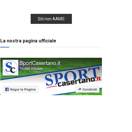
Siti non AAMS
La nostra pagina ufficiale