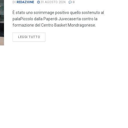
DI
REDAZIONE
31 AGOSTO 2024
0
È stato uno scrimmage positivo quello sostenuto al
palaPiccolo dalla Paperdi Juvecaserta contro la
formazione del Centro Basket Mondragonese.
LEGGI TUTTO