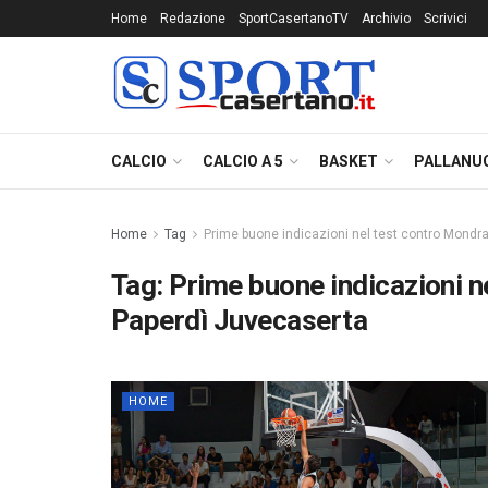
Home
Redazione
SportCasertanoTV
Archivio
Scrivici
CALCIO
CALCIO A 5
BASKET
PALLANU
Home
Tag
Prime buone indicazioni nel test contro Mondr
Tag:
Prime buone indicazioni n
Paperdì Juvecaserta
HOME