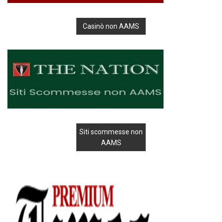
Casinò non AAMS
Siti scommesse non
AAMS