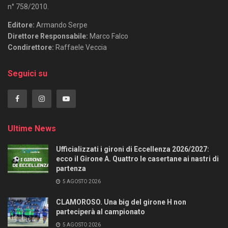
n° 758/2010.
Editore:
Armando Serpe
Direttore Responsabile:
Marco Falco
Condirettore:
Raffaele Veccia
Seguici su
Ultime News
Ufficializzati i gironi di Eccellenza 2026/2027:
ecco il Girone A. Quattro le casertane ai nastri di
partenza
5 AGOSTO 2026
CLAMOROSO. Una big del girone H non
parteciperà al campionato
5 AGOSTO 2026