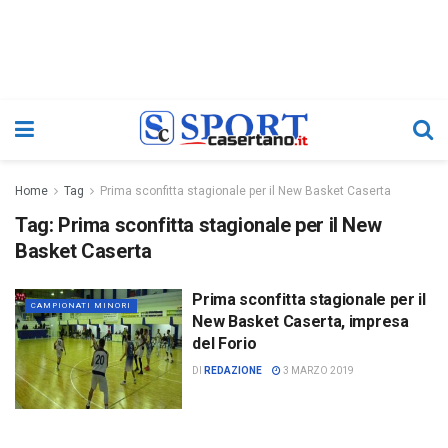
Home
Tag
Prima sconfitta stagionale per il New Basket Caserta
Tag:
Prima sconfitta stagionale per il New
Basket Caserta
Prima sconfitta stagionale per il
CAMPIONATI MINORI
New Basket Caserta, impresa
del Forio
DI
REDAZIONE
3 MARZO 2019