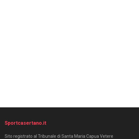
Sportcasertano.it
Sito registrato al Tribunale di Santa Maria Capua Vetere