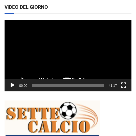
VIDEO DEL GIORNO
Video
Player
00:00
41:17