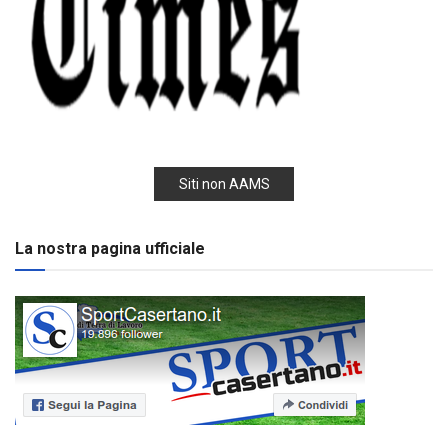
Siti non AAMS
La nostra pagina ufficiale