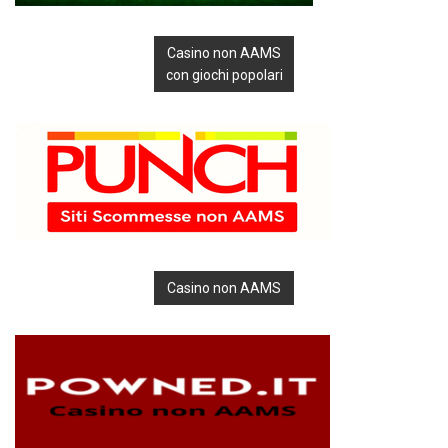
Casino non AAMS
con giochi popolari
Casino non AAMS