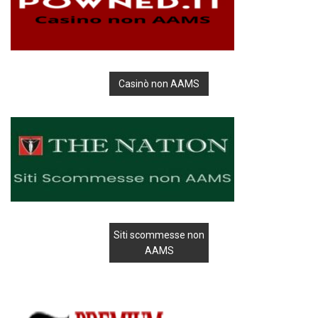
Casinò non AAMS
Siti scommesse non
AAMS