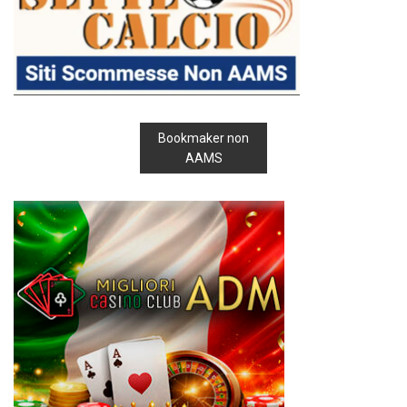
Bookmaker non
AAMS