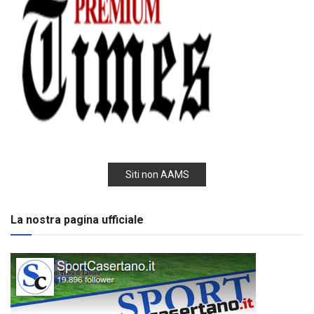
Siti non AAMS
La nostra pagina ufficiale