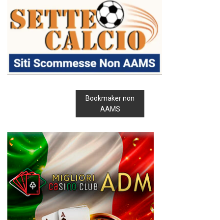
Bookmaker non
AAMS