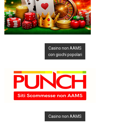
Casino non AAMS
con giochi popolari
Casino non AAMS