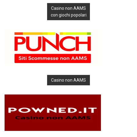
Casino non AAMS
con giochi popolari
Casino non AAMS