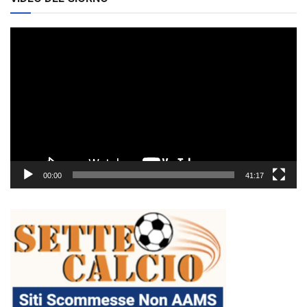
Video
Player
00:00
41:17