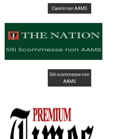
Casinò non AAMS
Siti scommesse non
AAMS