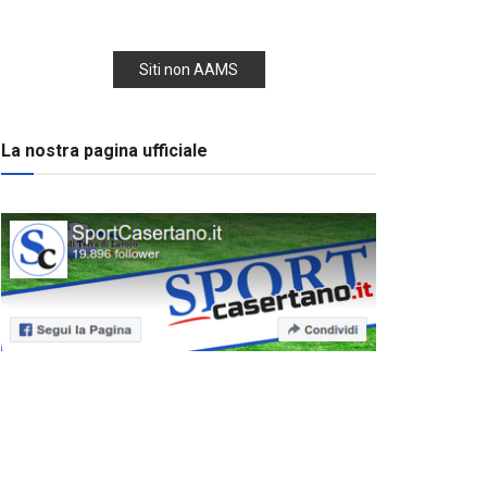
Siti non AAMS
La nostra pagina ufficiale