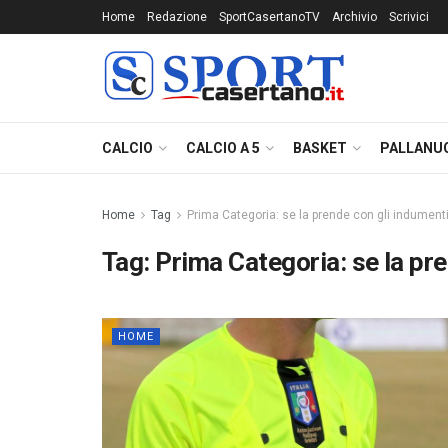
Home
Redazione
SportCasertanoTV
Archivio
Scrivici
CALCIO
CALCIO A 5
BASKET
PALLANU
Home
Tag
Prima Categoria: se la prende con gli indumenti 
Tag:
Prima Categoria: se la pre
HOME