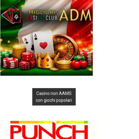
Casino non AAMS
con giochi popolari