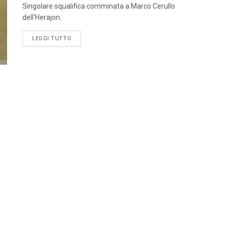
Singolare squalifica comminata a Marco Cerullo
dell'Herajon.
LEGGI TUTTO