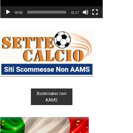
00:00
41:17
Bookmaker non
AAMS