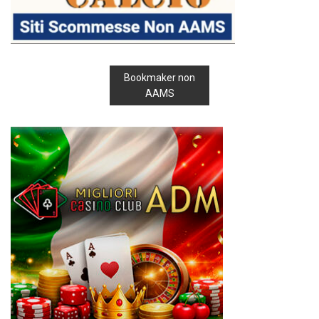
Bookmaker non
AAMS