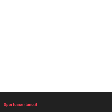
Sportcasertano.it