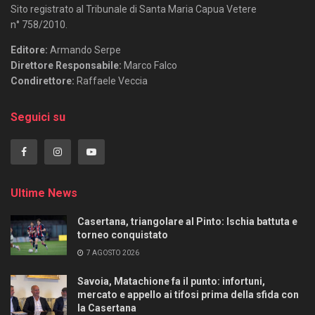
Sito registrato al Tribunale di Santa Maria Capua Vetere
n° 758/2010.
Editore:
Armando Serpe
Direttore Responsabile:
Marco Falco
Condirettore:
Raffaele Veccia
Seguici su
Ultime News
Casertana, triangolare al Pinto: Ischia battuta e
torneo conquistato
7 AGOSTO 2026
Savoia, Matachione fa il punto: infortuni,
mercato e appello ai tifosi prima della sfida con
la Casertana