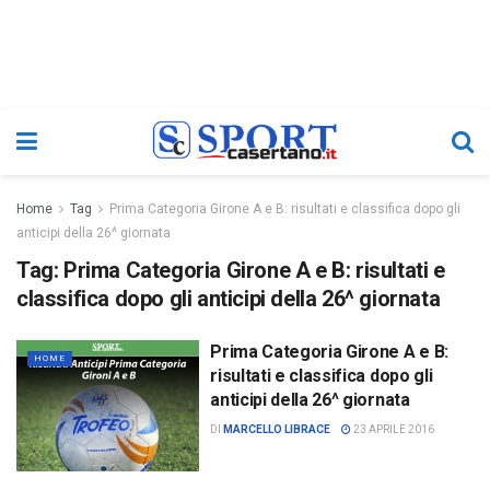
Home
Tag
Prima Categoria Girone A e B: risultati e classifica dopo gli
anticipi della 26^ giornata
Tag:
Prima Categoria Girone A e B: risultati e
classifica dopo gli anticipi della 26^ giornata
Prima Categoria Girone A e B:
HOME
risultati e classifica dopo gli
anticipi della 26^ giornata
DI
MARCELLO LIBRACE
23 APRILE 2016