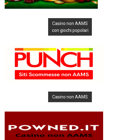
Casino non AAMS
con giochi popolari
Casino non AAMS