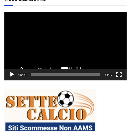
Video
Player
00:00
41:17