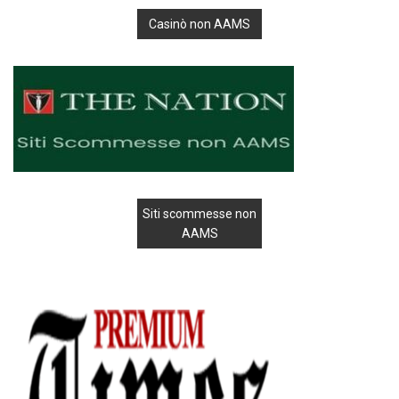
Casinò non AAMS
Siti scommesse non
AAMS