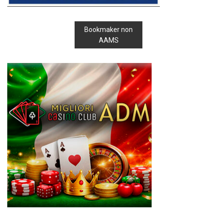
Bookmaker non
AAMS