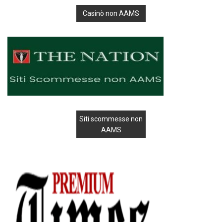
Casinò non AAMS
Siti scommesse non
AAMS