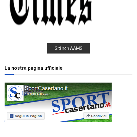
Siti non AAMS
La nostra pagina ufficiale