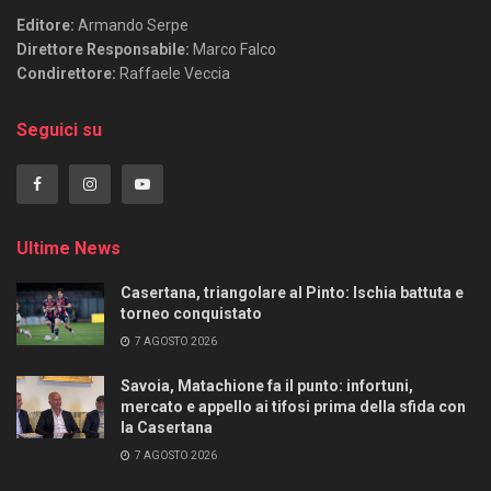
Editore:
Armando Serpe
Direttore Responsabile:
Marco Falco
Condirettore:
Raffaele Veccia
Seguici su
Ultime News
Casertana, triangolare al Pinto: Ischia battuta e
torneo conquistato
7 AGOSTO 2026
Savoia, Matachione fa il punto: infortuni,
mercato e appello ai tifosi prima della sfida con
la Casertana
7 AGOSTO 2026