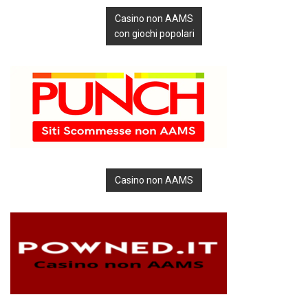
Casino non AAMS
con giochi popolari
Casino non AAMS